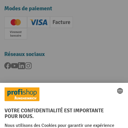
Modes de paiement
Creditcard (Master)
Creditcard (Visa)
Facture
Paiement anticipé
Réseaux sociaux
Facebook
YouTube
LinkedIn
Instagram
Langues
FR
NL
Conditions générales
Mentions légales