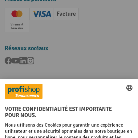
Creditcard (Master)
Creditcard (Visa)
Facture
Paiement anticipé
Réseaux sociaux
Facebook
YouTube
LinkedIn
Instagram
Langues
FR
NL
Conditions générales
Mentions légales
Protection des Données
Politique de cookies