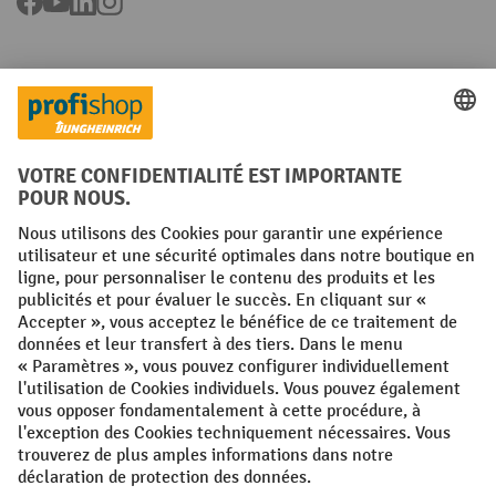
Facebook
YouTube
LinkedIn
Instagram
Langues
FR
NL
Conditions générales
Mentions légales
Protection des Données
Politique de cookies
All prices excl. VAT plus
shipping costs
and possible delivery charges,
if not stated otherwise.
¹ La remise est valable jusqu'à épuisement des stocks. La remise ne
s'applique pas aux prix spéciaux. Il n'est pas possible de le combiner
avec d'autres réductions en pourcentage ou bons de réduction. | ² La
réduction sera accordée une seule fois lors de la première inscription
à la newsletter. Le code de réduction est valable pendant 10 jours et
peut être utilisé pour un achat en ligne d'une valeur de commande