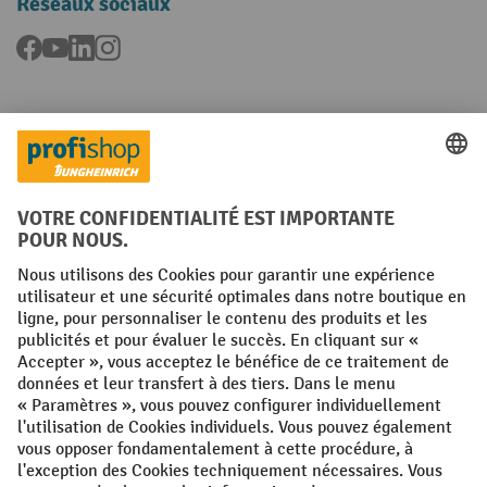
Réseaux sociaux
Facebook
YouTube
LinkedIn
Instagram
Langues
FR
NL
Conditions générales
Mentions légales
Protection des Données
Politique de cookies
All prices excl. VAT plus
shipping costs
and possible delivery charges,
if not stated otherwise.
¹ La remise est valable jusqu'à épuisement des stocks. La remise ne
s'applique pas aux prix spéciaux. Il n'est pas possible de le combiner
avec d'autres réductions en pourcentage ou bons de réduction. | ² La