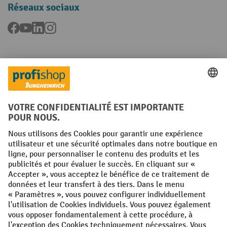
Réseaux sociaux
Facebook
YouTube
LinkedIn
Instagram
Langues
FR
NL
Conditions générales
Mentions légales
Protection des Données
Politique de cookies
All prices excl. VAT plus
shipping costs
and possible delivery charges,
if not stated otherwise.
¹ La remise est valable jusqu'à épuisement des stocks. La remise ne
s'applique pas aux prix spéciaux. Il n'est pas possible de le combiner
avec d'autres réductions en pourcentage ou bons de réduction. | ² La