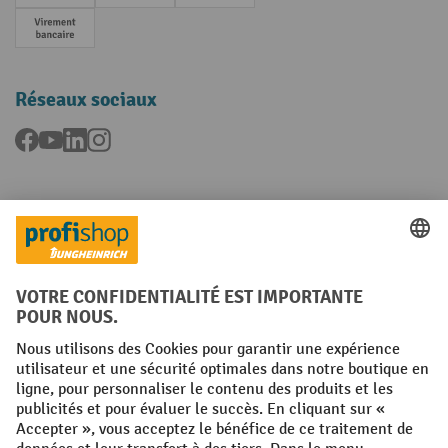
Paiement anticipé
Réseaux sociaux
Facebook
YouTube
LinkedIn
Instagram
Langues
FR
NL
Conditions générales
Mentions légales
Protection des Données
Politique de cookies
All prices excl. VAT plus
shipping costs
and possible delivery charges,