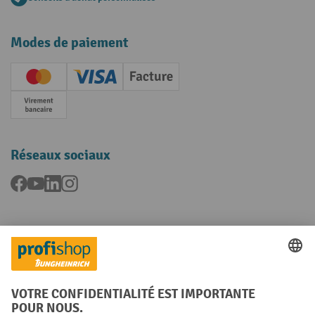
Modes de paiement
Creditcard (Master)
Creditcard (Visa)
Facture
Paiement anticipé
Réseaux sociaux
Facebook
YouTube
LinkedIn
Instagram
Langues
FR
NL