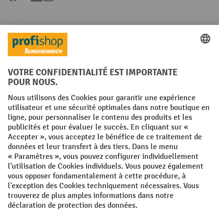
Langues
FR
NL
Conditions générales
Mentions légales
Protection des Données
Politique de cookies
All prices excl. VAT plus
shipping costs
and possible delivery charges,
if not stated otherwise.
¹ La remise est valable jusqu'à épuisement des stocks. La remise ne
s'applique pas aux prix spéciaux. Il n'est pas possible de le combiner
avec d'autres réductions en pourcentage ou bons de réduction. | ² La
réduction sera accordée une seule fois lors de la première inscription
à la newsletter. Le code de réduction est valable pendant 10 jours et
peut être utilisé pour un achat en ligne d'une valeur de commande