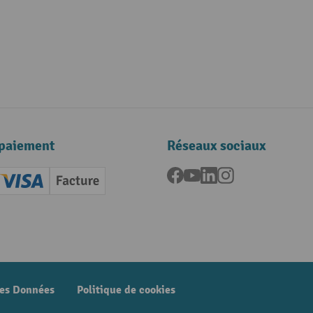
paiement
Réseaux sociaux
Facebook
YouTube
LinkedIn
Instagram
ard (Master)
Creditcard (Visa)
Facture
nt anticipé
des Données
Politique de cookies