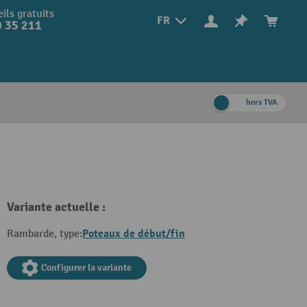
ils gratuits
FR
 35 211
hors TVA
Variante actuelle :
Poteaux de début/fin
Rambarde, type:
Configurer la variante