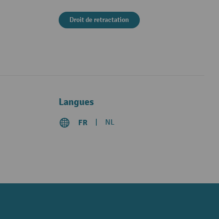
Droit de retractation
Langues
FR
NL