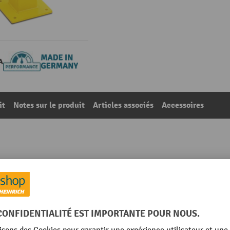
it
Notes sur le produit
Articles associés
Accessoires
ur, poteau de départ/fin, hauteur 1 000 mm
73
De la catégorie :
Rambardes de sécurité
Plaque de plancher, largeur