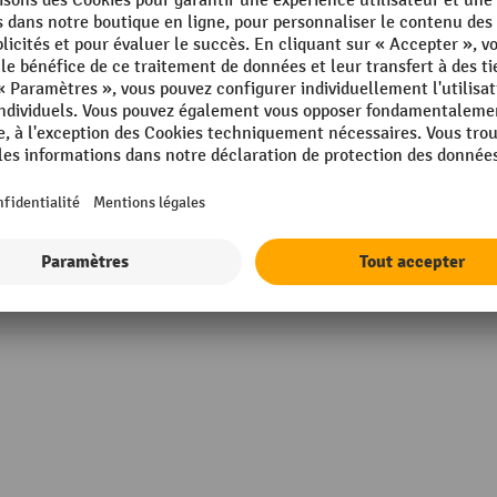
eur
Plaque de plancher, profond
 mm
Plaque de plancher, épaisseu
iller
Poids propre
mm
Profondeur
in Germany
Rambarde, type
Afficher tous les détails techniques