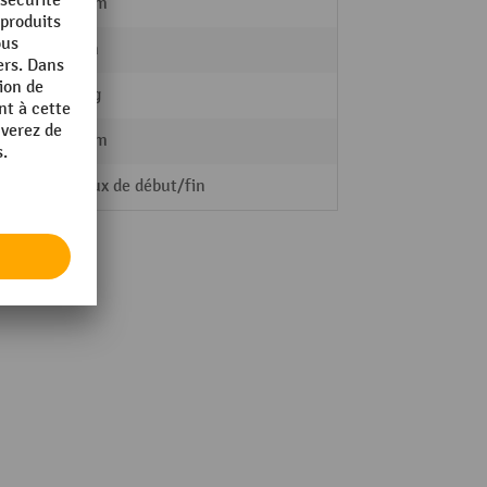
eur
200 mm
r
10 mm
16,5 kg
100 mm
Poteaux de début/fin