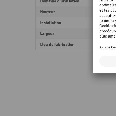
Domaine d'utilisation
Extéri
Hauteur
1000
Installation
À chev
Largeur
100 
Lieu de fabrication
Made 