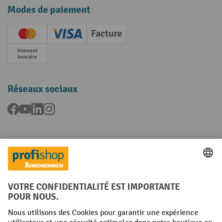
Modes de paiement
Creditcard (Master)
Creditcard (Visa)
Facture
Paiement anticipé
Réseaux sociaux
Facebook
YouTube
LinkedIn
Instagram
Langues
FR
NL
Conditions générales
Mentions légales