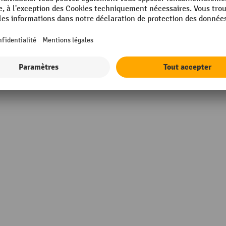
m
UE
mm