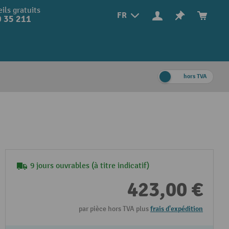
ils gratuits
FR
 35 211
hors TVA
9 jours ouvrables (à titre indicatif)
423,00 €
par pièce hors TVA plus
frais d'expédition