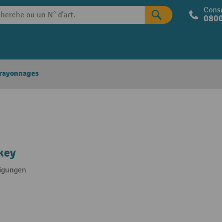
Conse
0800
 rayonnages
key
eigungen