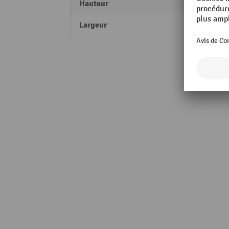
Hauteur
35 m
Largeur
720 