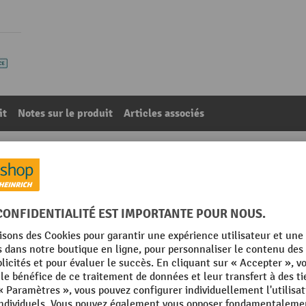
it
Notes sur le produit
Articles associés
nkey
96
De la catégorie :
Accessoires pour diables
t
Longueur
g
Rubrique