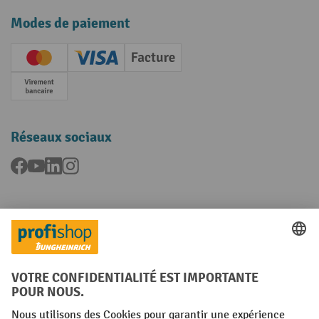
Modes de paiement
Creditcard (Master)
Creditcard (Visa)
Facture
Paiement anticipé
Réseaux sociaux
Facebook
YouTube
LinkedIn
Instagram
Langues
FR
NL
Conditions générales
Mentions légales