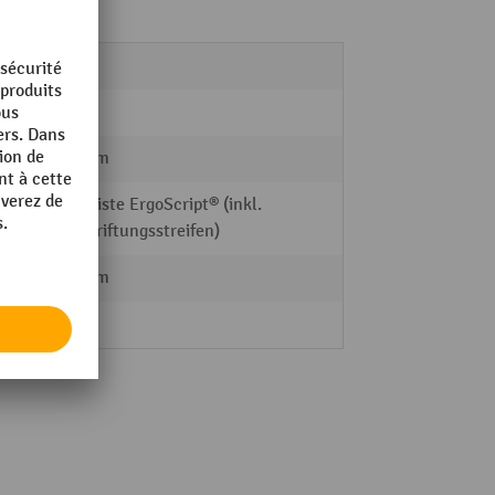
184 kg
1
700 mm
Griffleiste ErgoScript® (inkl.
Beschriftungsstreifen)
125 mm
2 Stk.