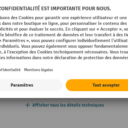
26
De la catégorie :
Établis mobiles
35 gris clair
Poids propre
profilé
Portes, nombre
Profondeur
010 bleu gentiane
Propriétés techniques
g
Roue fixe, diamètre
mm
Roues directrices, nombre
Afficher tous les détails techniques