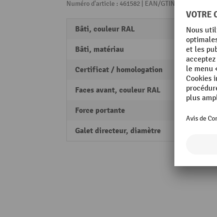
Numéro d'article : 461582 | EAN/GTIN: 40403761588
Bâti, couleur RAL
RAL 70
Bâti, matériau
Acier 
Certificat / homologation
PEFC
Faces avant, couleur RAL
RAL 5
Force portante
450 k
Galet directeur, diamètre
125 