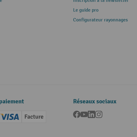
e
Inscription à la newsletter
Le guide pro
Configurateur rayonnages
paiement
Réseaux sociaux
Facebook
YouTube
LinkedIn
Instagram
ard (Master)
Creditcard (Visa)
Facture
nt anticipé