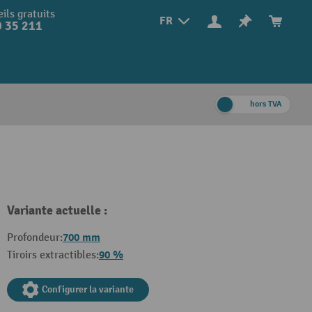
ils gratuits
FR
 35 211
hors TVA
Variante actuelle :
700 mm
Profondeur:
90 %
Tiroirs extractibles:
Configurer la variante