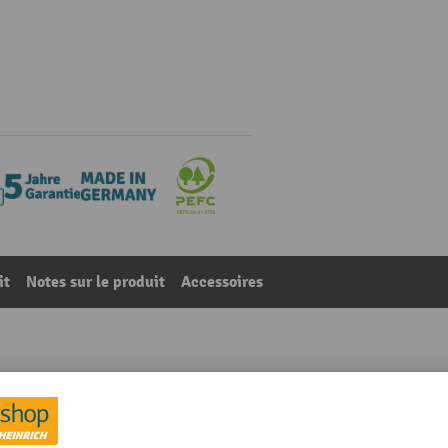
it
Notes sur le produit
Accessoires
aisson, 1 tablette, 1 porte battante, HxlxP 880-1 080 x 2 