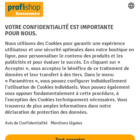
Langues
FR
NL
Conditions générales
Mentions légales
Protection des Données
Politique de cookies
All prices excl. VAT plus
shipping costs
and possible delivery charges,
if not stated otherwise.
¹ La remise est valable jusqu'à épuisement des stocks. La remise ne
s'applique pas aux prix spéciaux. Il n'est pas possible de le combiner
avec d'autres réductions en pourcentage ou bons de réduction. | ² La
réduction sera accordée une seule fois lors de la première inscription
à la newsletter. Le code de réduction est valable pendant 10 jours et
peut être utilisé pour un achat en ligne d'une valeur de commande
nette minimale de 250,00 €. La réduction varie selon la catégorie de
produits et peut atteindre un maximum de 10 %. Les transpalettes
électriques, les gerbeurs électriques, les chariots élévateurs