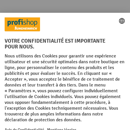
Langues
FR
NL
Conditions générales
Mentions légales
Protection des Données
Politique de cookies
All prices excl. VAT plus
shipping costs
and possible delivery charges,
if not stated otherwise.
¹ La remise est valable jusqu'à épuisement des stocks. La remise ne
s'applique pas aux prix spéciaux. Il n'est pas possible de le combiner
avec d'autres réductions en pourcentage ou bons de réduction. | ² La
réduction sera accordée une seule fois lors de la première inscription
à la newsletter. Le code de réduction est valable pendant 10 jours et
peut être utilisé pour un achat en ligne d'une valeur de commande