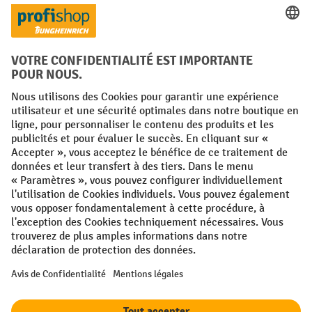
Langues
FR
NL
Conditions générales
Mentions légales
Protection des Données
Politique de cookies
All prices excl. VAT plus
shipping costs
and possible delivery charges,
if not stated otherwise.
¹ La remise est valable jusqu'à épuisement des stocks. La remise ne
s'applique pas aux prix spéciaux. Il n'est pas possible de le combiner
avec d'autres réductions en pourcentage ou bons de réduction. | ² La
réduction sera accordée une seule fois lors de la première inscription
à la newsletter. Le code de réduction est valable pendant 10 jours et
peut être utilisé pour un achat en ligne d'une valeur de commande
nette minimale de 250,00 €. La réduction varie selon la catégorie de
produits et peut atteindre un maximum de 10 %. Les transpalettes
électriques, les gerbeurs électriques, les chariots élévateurs