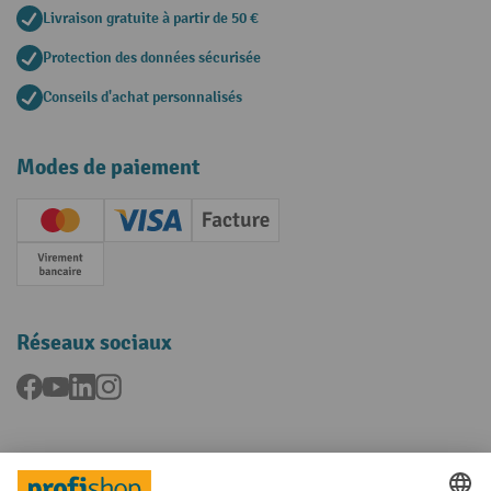
Livraison gratuite à partir de 50 €
Protection des données sécurisée
Conseils d'achat personnalisés
Modes de paiement
Creditcard (Master)
Creditcard (Visa)
Facture
Paiement anticipé
Réseaux sociaux
Facebook
YouTube
LinkedIn
Instagram
Langues