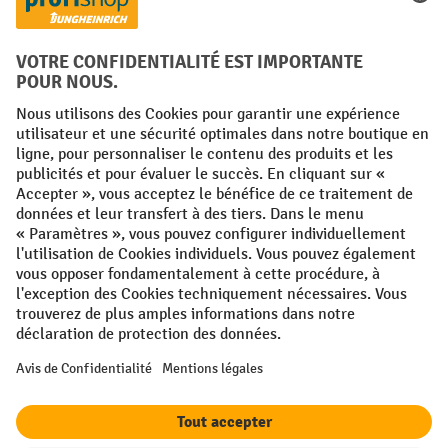
FR
NL
Conditions générales
Mentions légales
Protection des Données
Politique de cookies
All prices excl. VAT plus
shipping costs
and possible delivery charges,
if not stated otherwise.
¹ La remise est valable jusqu'à épuisement des stocks. La remise ne
s'applique pas aux prix spéciaux. Il n'est pas possible de le combiner
avec d'autres réductions en pourcentage ou bons de réduction. | ² La
réduction sera accordée une seule fois lors de la première inscription
à la newsletter. Le code de réduction est valable pendant 10 jours et
peut être utilisé pour un achat en ligne d'une valeur de commande
nette minimale de 250,00 €. La réduction varie selon la catégorie de
produits et peut atteindre un maximum de 10 %. Les transpalettes
électriques, les gerbeurs électriques, les chariots élévateurs
électriques et les outils sont exclus de cette promotion. La