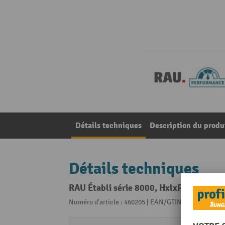
Détails techniques
Description du produ
Détails techniques
RAU Établi série 8000, HxlxP 840 x 2 000
Numéro d'article : 460205 | EAN/GTIN: 40403762196