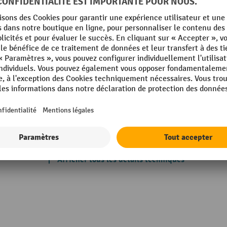
35 gris clair
Planche de travail, surface
profilé
Planche de travail, épaisseur
Poids propre
010 bleu gentiane
Profondeur
kg
Propriétés techniques
Rubrique
Afficher tous les détails techniques