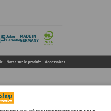
it
Notes sur le produit
Accessoires
 x 700 mm, 3 tiroirs, capacité de charge des tiroirs 50 k
33
De la catégorie :
Établis