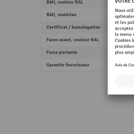
Bâti, couleur RAL
RAL 70
Bâti, matériau
Acier 
Certificat / homologation
PEFC
Faces avant, couleur RAL
RAL 5
Force portante
1250 
Garantie fournisseur
5