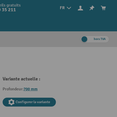
ils gratuits
FR
 35 211
hors TVA
Variante actuelle :
700 mm
Profondeur:
Configurer la variante