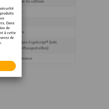
Huile de lin raffinée
40 mm
115 kg
700 mm
Griffleiste ErgoScript® (inkl.
Beschriftungsstreifen)
Performance