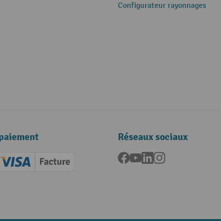
Configurateur rayonnages
paiement
Réseaux sociaux
Facebook
YouTube
LinkedIn
Instagram
ard (Master)
Creditcard (Visa)
Facture
nt anticipé