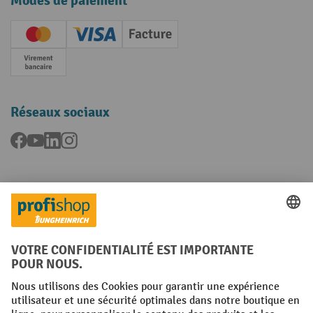
Modes de paiement
Creditcard (Master)
Creditcard (Visa)
Facture
Paiement anticipé
Réseaux sociaux
Facebook
YouTube
LinkedIn
Instagram
Langues
FR
NL
Conditions générales
Mentions légales