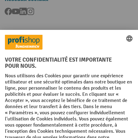
Facebook
YouTube
LinkedIn
Instagram
Langues
FR
NL
Conditions générales
Mentions légales
Protection des Données
Politique de cookies
All prices excl. VAT plus
shipping costs
and possible delivery charges,
if not stated otherwise.
¹ La remise est valable jusqu'à épuisement des stocks. La remise ne
s'applique pas aux prix spéciaux. Il n'est pas possible de le combiner
avec d'autres réductions en pourcentage ou bons de réduction. | ² La
réduction sera accordée une seule fois lors de la première inscription