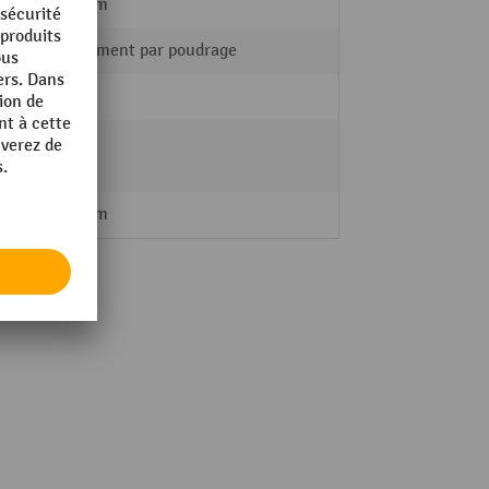
500 mm
revêtement par poudrage
ouvert
oui
125 mm