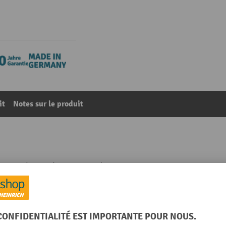
it
Notes sur le produit
, acier à cornière, capacité de charge 400 kg, lxP 500 x 
84
De la catégorie :
Systèmes de transport
Plate-forme, matériau