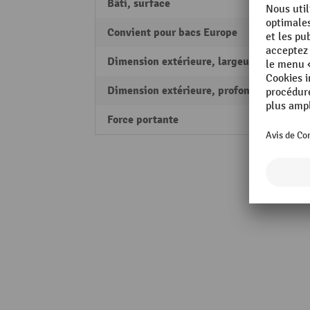
Bâti, surface
revêt
Convient pour bacs Europe
oui
Dimension extérieure, largeur
500 
Dimension extérieure, profondeur
500 
Force portante
400 k