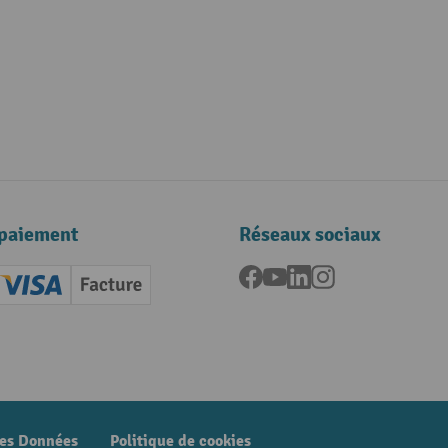
paiement
Réseaux sociaux
Facebook
YouTube
LinkedIn
Instagram
ard (Master)
Creditcard (Visa)
Facture
nt anticipé
des Données
Politique de cookies