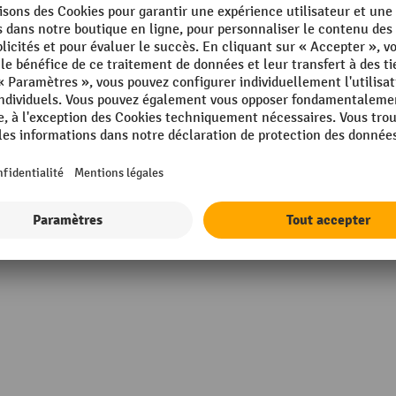
ement par poudrage
Plate-forme, profondeur
Plate-forme, surface
mm
Propriétés
mm
Renfoncements d'empilage
intérieurs
g
Roue fixe, diamètre
Afficher tous les détails techniques