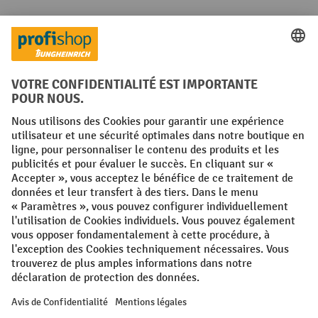
Langues
FR
NL
Conditions générales
Mentions légales
Protection des Données
Politique de cookies
All prices excl. VAT plus
shipping costs
and possible delivery charges,
if not stated otherwise.
¹ La remise est valable jusqu'à épuisement des stocks. La remise ne
s'applique pas aux prix spéciaux. Il n'est pas possible de le combiner
avec d'autres réductions en pourcentage ou bons de réduction. | ² La
réduction sera accordée une seule fois lors de la première inscription
à la newsletter. Le code de réduction est valable pendant 10 jours et
peut être utilisé pour un achat en ligne d'une valeur de commande
nette minimale de 250,00 €. La réduction varie selon la catégorie de
produits et peut atteindre un maximum de 10 %. Les transpalettes