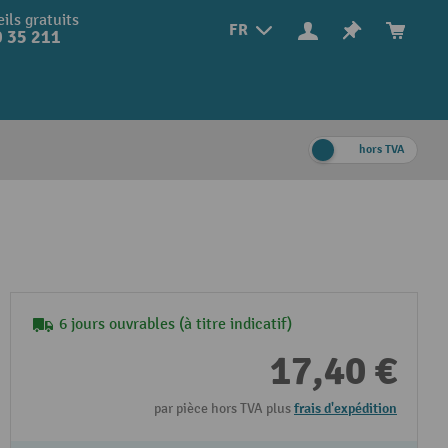
ils gratuits
FR
 35 211
hors TVA
6 jours ouvrables (à titre indicatif)
17,40 €
par pièce hors TVA plus
frais d'expédition