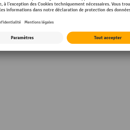
 mm
Poids propre
VIA
Rubrique