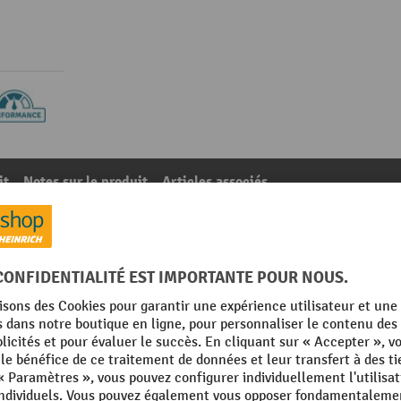
it
Notes sur le produit
Articles associés
collision de colonne MORAVIA, 1 pc/UV
67
De la catégorie :
Protections de poteaux
Matériau