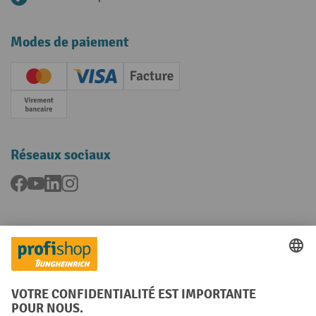
Modes de paiement
Creditcard (Master)
Creditcard (Visa)
Facture
Paiement anticipé
Réseaux sociaux
Facebook
YouTube
LinkedIn
Instagram
Langues
FR
NL