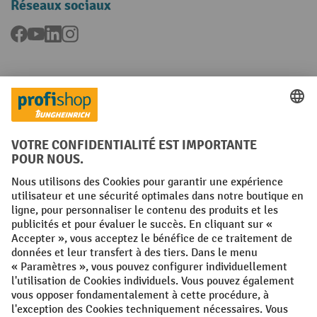
Réseaux sociaux
Facebook
YouTube
LinkedIn
Instagram
Langues
FR
NL
Conditions générales
Mentions légales
Protection des Données
Politique de cookies
All prices excl. VAT plus
shipping costs
and possible delivery charges,
if not stated otherwise.
¹ La remise est valable jusqu'à épuisement des stocks. La remise ne
s'applique pas aux prix spéciaux. Il n'est pas possible de le combiner
avec d'autres réductions en pourcentage ou bons de réduction. | ² La