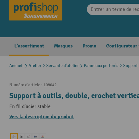
search
Skip to main navigation
L'assortiment
Marques
Promo
Configurateur
Accueil
Atelier
Servante d’atelier
Panneaux perforés
Support 
Numéro d'article :
108042
Support à outils, double, crochet vertic
En fil d’acier stable
Vers la description du produit