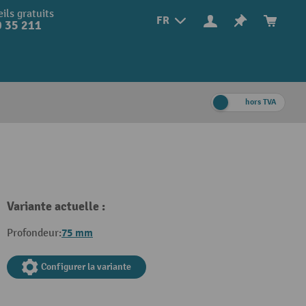
ils gratuits
FR
 35 211
hors TVA
Variante actuelle :
75 mm
Profondeur:
Configurer la variante