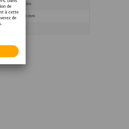
plastifiée
10 x 10 mm
28 mm