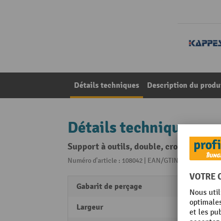
Détails techniques
Description du produ
Détails techniques
Support à outils, double, crochet verti
Numéro d'article : 108042 | EAN/GTIN: 42511422047
Gabarit de perçage
38 m
Largeur
35 m