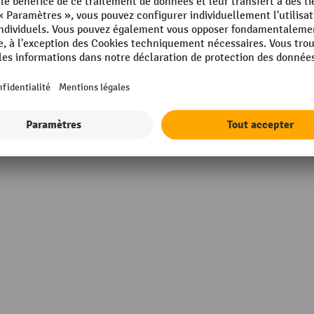
in Germany
Surface
s
Taille du trou
Écart entre les trous
m