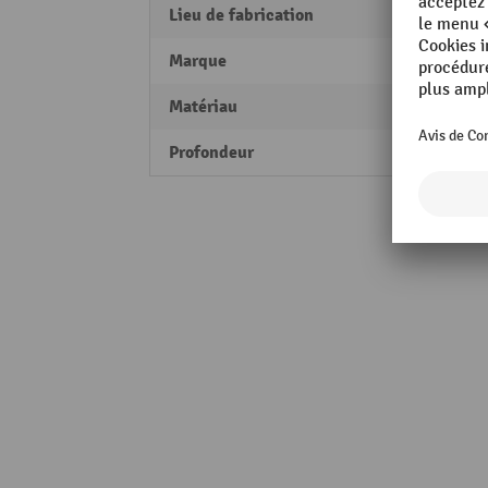
Lieu de fabrication
Made 
Marque
Kappe
Matériau
Acier
Profondeur
75 m