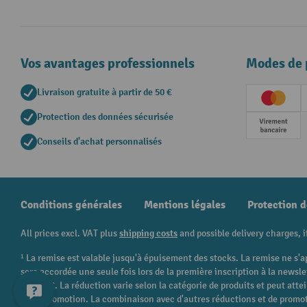
Vos avantages professionnels
Modes de 
Livraison gratuite à partir de 50 €
Creditc
Protection des données sécurisée
Paieme
Conseils d'achat personnalisés
Conditions générales
Mentions légales
Protection 
All prices excl. VAT plus
shipping costs
and possible delivery charges, i
¹ La remise est valable jusqu'à épuisement des stocks. La remise ne s'a
sera accordée une seule fois lors de la première inscription à la newsl
250,00 €. La réduction varie selon la catégorie de produits et peut att
cette promotion. La combinaison avec d'autres réductions et de promot