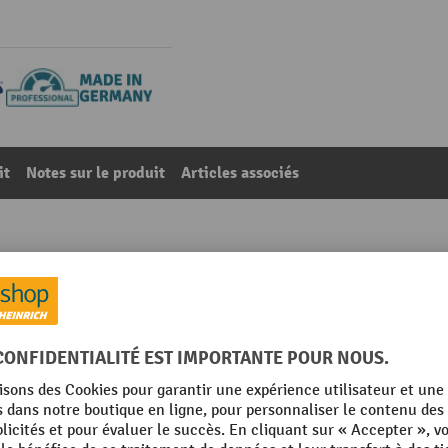
it
Notes sur le produit
Articles associés
cal, profondeur : 75 mm
40
De la catégorie :
Support d'outils pour panneaux perforés
m
Rubrique
m
Support d'outil, type