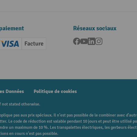
paiement
Réseaux sociaux
Facebook
YouTube
LinkedIn
Instagram
ard (Master)
Creditcard (Visa)
Facture
nt anticipé
des Données
Politique de cookies
f not stated otherwise.
pplique pas aux prix spéciaux. Il n'est pas possible de le combiner avec d'au
etter. Le code de réduction est valable pendant 10 jours et peut être utilis
eindre un maximum de 10 %. Les transpalettes électriques, les gerbeurs électri
ions en cours n'est pas possible.