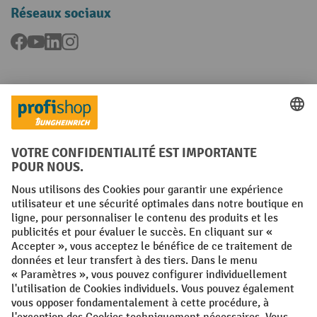
Réseaux sociaux
Facebook
YouTube
LinkedIn
Instagram
Langues
FR
NL
Conditions générales
Mentions légales
Protection des Données
Politique de cookies
All prices excl. VAT plus
shipping costs
and possible delivery charges,
if not stated otherwise.
¹ La remise est valable jusqu'à épuisement des stocks. La remise ne
s'applique pas aux prix spéciaux. Il n'est pas possible de le combiner
avec d'autres réductions en pourcentage ou bons de réduction. | ² La