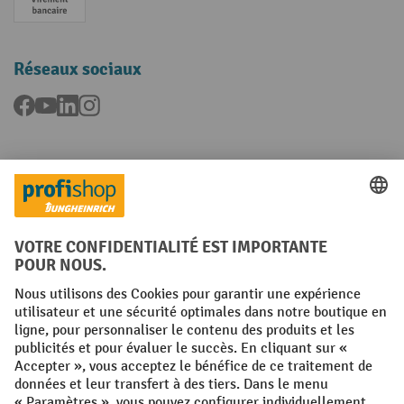
Paiement anticipé
Réseaux sociaux
Facebook
YouTube
LinkedIn
Instagram
Langues
FR
NL
Conditions générales
Mentions légales
Protection des Données
Politique de cookies
All prices excl. VAT plus
shipping costs
and possible delivery charges,
if not stated otherwise.