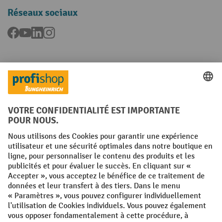
Réseaux sociaux
Facebook
YouTube
LinkedIn
Instagram
Langues
FR
NL
Conditions générales
Mentions légales
Protection des Données
Politique de cookies
All prices excl. VAT plus
shipping costs
and possible delivery charges,
if not stated otherwise.
¹ La remise est valable jusqu'à épuisement des stocks. La remise ne
s'applique pas aux prix spéciaux. Il n'est pas possible de le combiner