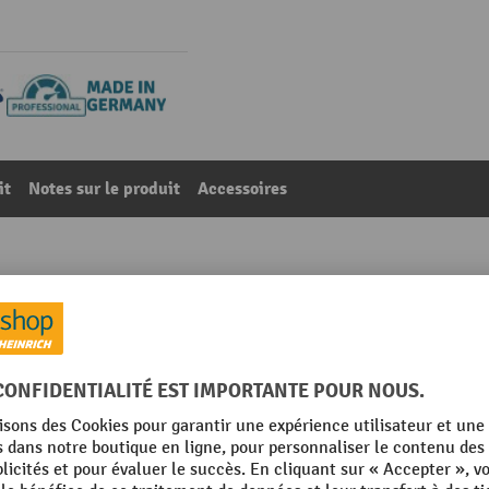
it
Notes sur le produit
Accessoires
x 460 mm, gris clair
44
De la catégorie :
Panneaux perforés
35 gris clair
Matériau
m
Profondeur