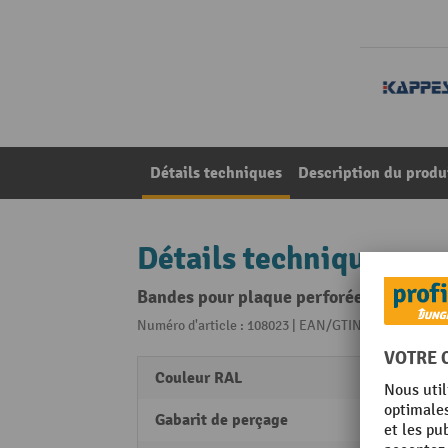
Détails techniques
Description du produ
Détails techniques
Bandes pour plaque perforée, H x l : 70 
Numéro d'article : 108023 | EAN/GTIN: 42511422043
Couleur RAL
RAL 70
Gabarit de perçage
38 m