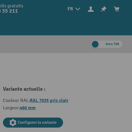
ils gratuits
FR
 35 211
hors TVA
Variante actuelle :
RAL 7035 gris clair
Couleur RAL:
460 mm
Largeur:
Configurer la variante