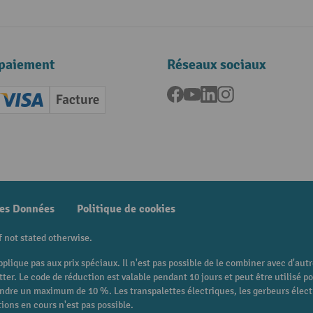
paiement
Réseaux sociaux
Facebook
YouTube
LinkedIn
Instagram
ard (Master)
Creditcard (Visa)
Facture
nt anticipé
des Données
Politique de cookies
f not stated otherwise.
pplique pas aux prix spéciaux. Il n'est pas possible de le combiner avec d'au
etter. Le code de réduction est valable pendant 10 jours et peut être utilis
eindre un maximum de 10 %. Les transpalettes électriques, les gerbeurs électri
ions en cours n'est pas possible.