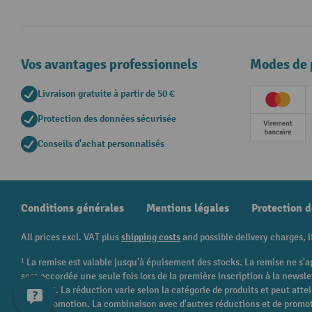
Vos avantages professionnels
Modes de 
Livraison gratuite à partir de 50 €
Creditc
Protection des données sécurisée
Paieme
Conseils d'achat personnalisés
Conditions générales
Mentions légales
Protection 
All prices excl. VAT plus
shipping costs
and possible delivery charges, i
¹ La remise est valable jusqu'à épuisement des stocks. La remise ne s'a
sera accordée une seule fois lors de la première inscription à la newsl
250,00 €. La réduction varie selon la catégorie de produits et peut att
cette promotion. La combinaison avec d'autres réductions et de promot