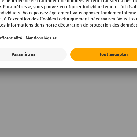
m
Rubrique
mm
Surface
in Germany
Taille du trou
s
Écart entre les trous