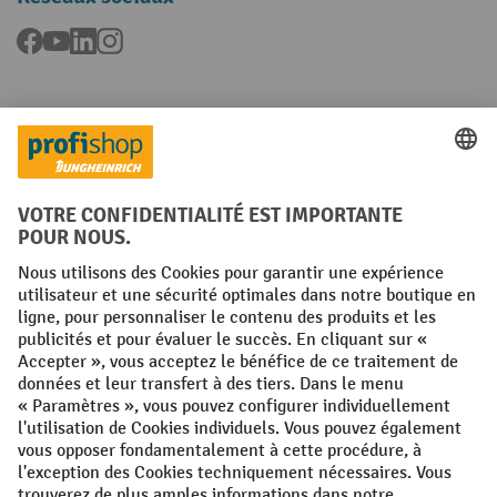
Facebook
YouTube
LinkedIn
Instagram
Langues
FR
NL
Conditions générales
Mentions légales
Protection des Données
Politique de cookies
All prices excl. VAT plus
shipping costs
and possible delivery charges,
if not stated otherwise.
¹ La remise est valable jusqu'à épuisement des stocks. La remise ne
s'applique pas aux prix spéciaux. Il n'est pas possible de le combiner
avec d'autres réductions en pourcentage ou bons de réduction. | ² La
réduction sera accordée une seule fois lors de la première inscription