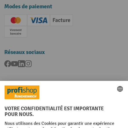
Modes de paiement
Creditcard (Master)
Creditcard (Visa)
Facture
Paiement anticipé
Réseaux sociaux
Facebook
YouTube
LinkedIn
Instagram
Langues
FR
NL
Conditions générales
Mentions légales