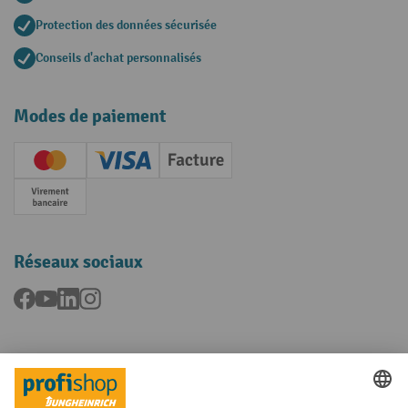
Protection des données sécurisée
Conseils d'achat personnalisés
Modes de paiement
Creditcard (Master)
Creditcard (Visa)
Facture
Paiement anticipé
Réseaux sociaux
Facebook
YouTube
LinkedIn
Instagram
Langues
FR
NL