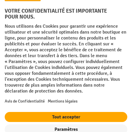
Conditions générales
Mentions légales
Protection des Données
Politique de cookies
All prices excl. VAT plus
shipping costs
and possible delivery charges,
if not stated otherwise.
¹ La remise est valable jusqu'à épuisement des stocks. La remise ne
s'applique pas aux prix spéciaux. Il n'est pas possible de le combiner
avec d'autres réductions en pourcentage ou bons de réduction. | ² La
réduction sera accordée une seule fois lors de la première inscription
à la newsletter. Le code de réduction est valable pendant 10 jours et
peut être utilisé pour un achat en ligne d'une valeur de commande
nette minimale de 250,00 €. La réduction varie selon la catégorie de
produits et peut atteindre un maximum de 10 %. Les transpalettes
électriques, les gerbeurs électriques, les chariots élévateurs
électriques et les outils sont exclus de cette promotion. La
combinaison avec d'autres réductions et de promotions en cours n'est
pas possible.