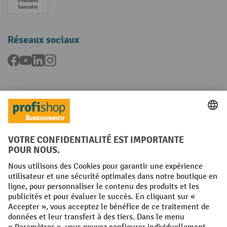
Paiement anticipé
Réseaux sociaux
Facebook
YouTube
LinkedIn
Instagram
Langues
FR
NL
Conditions générales
Mentions légales
Protection des Données
Politique de cookies
All prices excl. VAT plus
shipping costs
and possible delivery charges,
if not stated otherwise.