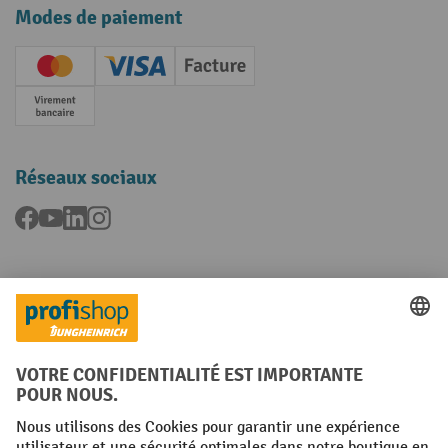
Modes de paiement
Creditcard (Master)
Creditcard (Visa)
Facture
Paiement anticipé
Réseaux sociaux
Facebook
YouTube
LinkedIn
Instagram
Langues
FR
NL
Conditions générales
Mentions légales