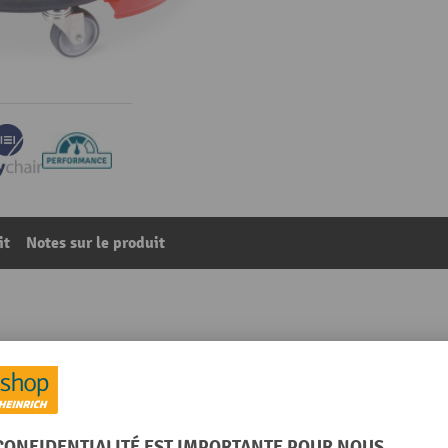
it
Notes sur le produit
 parties, hauteur d’assise 520 à 545 mm, roulettes
60
De la catégorie :
Tabourets pivotants
005 noir foncé