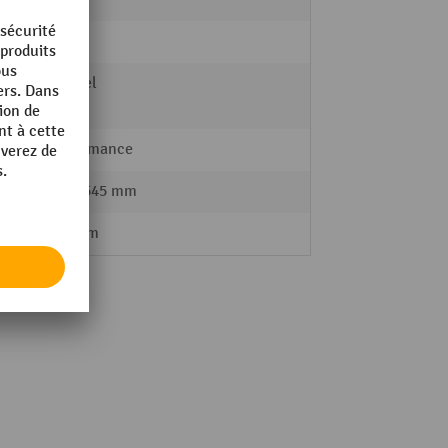
8,5 kg
manuel
Performance
420 - 545 mm
340 mm