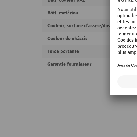
Bâti, couleur RAL
Bâti, matériau
Plast
Couleur, surface d'assise/dossier
noir
Couleur de châssis
noir
Force portante
120 k
Garantie fournisseur
2