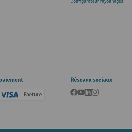
Configurateur rayonnages
paiement
Réseaux sociaux
Facebook
YouTube
LinkedIn
Instagram
ard (Master)
Creditcard (Visa)
Facture
nt anticipé