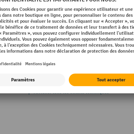
Pivotant
ique
Poids propre
Roulettes, fonction
d'immobilisation
Rubrique
g
Siège, hauteur
Siège, largeur
Afficher tous les détails techniques