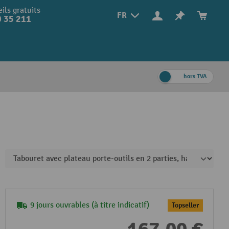
ils gratuits
FR
 35 211
hors TVA
9 jours ouvrables (à titre indicatif)
Topseller