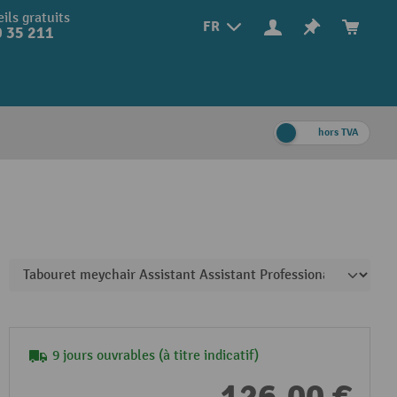
ils gratuits
FR
 35 211
hors TVA
9 jours ouvrables (à titre indicatif)