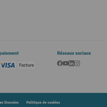
paiement
Réseaux sociaux
Facebook
YouTube
LinkedIn
Instagram
ard (Master)
Creditcard (Visa)
Facture
nt anticipé
des Données
Politique de cookies