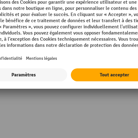
nium
Rubrique
ement par poudrage
Réglage de l'inclinaison du s
Siège, hauteur
Siège, largeur
g
Siège, profondeur
Afficher tous les détails techniques