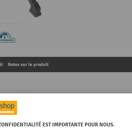
it
Notes sur le produit
rofessional, croisillon de piétement aluminium, patins
60
De la catégorie :
Tabourets pivotants
005 noir foncé
Poids propre