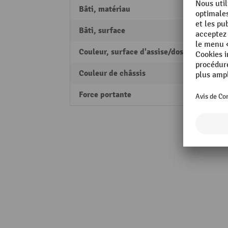
Bâti, matériau
Alumi
Bâti, surface
revêt
Couleur, surface d'assise/dossier
noir
Couleur de châssis
noir
Force portante
120 k