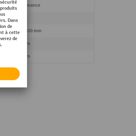
Performance
iège
non
540 - 610 mm
350 mm
350 mm