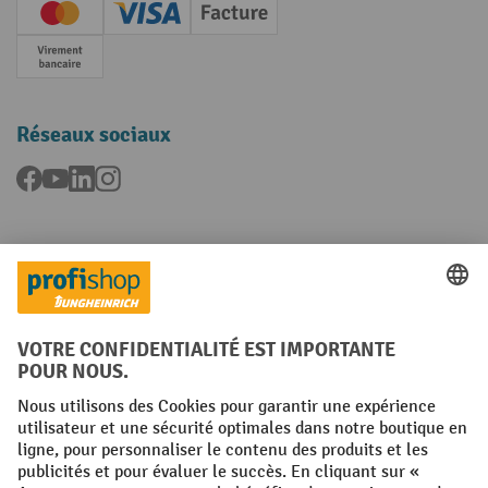
Creditcard (Master)
Creditcard (Visa)
Facture
Paiement anticipé
Réseaux sociaux
Facebook
YouTube
LinkedIn
Instagram
Langues
FR
NL
Conditions générales
Mentions légales
Protection des Données
Politique de cookies