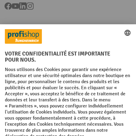
Facebook
YouTube
LinkedIn
Instagram
Langues
FR
NL
Conditions générales
Mentions légales
Protection des Données
Politique de cookies
All prices excl. VAT plus
shipping costs
and possible delivery charges,
if not stated otherwise.
¹ La remise est valable jusqu'à épuisement des stocks. La remise ne
s'applique pas aux prix spéciaux. Il n'est pas possible de le combiner
avec d'autres réductions en pourcentage ou bons de réduction. | ² La
réduction sera accordée une seule fois lors de la première inscription
à la newsletter. Le code de réduction est valable pendant 10 jours et