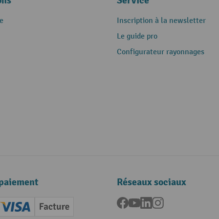
ons
Service
e
Inscription à la newsletter
Le guide pro
Configurateur rayonnages
paiement
Réseaux sociaux
Facebook
YouTube
LinkedIn
Instagram
ard (Master)
Creditcard (Visa)
Facture