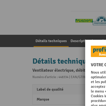
Détails techniques
Description du produ
Détails techniques
Ventilateur électrique, débit 95 m³/h
Numéro d'article : 448334 | EAN/GTIN: 40550912755
Label de qualité
Säbu
Marque
FLADA