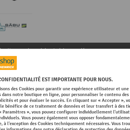
it
Notes sur le produit
Articles associés
29
De la catégorie :
Accessoires pour conteneurs de stockage
Puissance de transport
FI®
Rubrique