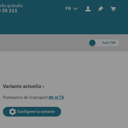
ils gratuits
FR
 35 211
hors TVA
Variante actuelle :
95 m³/h
Puissance de transport:
Configurer la variante