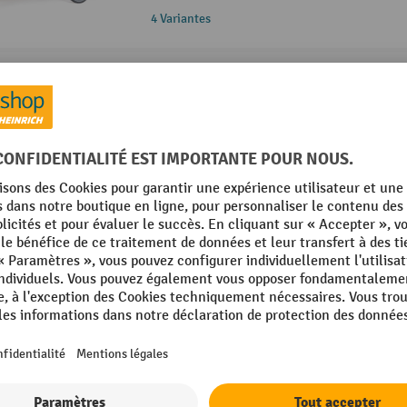
4 Variantes
Chariot-caisse Ameise® avec parois gril
Cadre tubulaire en acier profilé sou
poudrage
Capacité de charge 500 kg
Pneumatiques TPE ne laissant pas de
sol, résistants aux produits chimique
2 Variantes
Chariot à plate-forme Ameise®, 3 côtés 
Surface de chargement en panneau 
charge de 500 kg