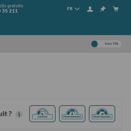
ils gratuits
FR
 35 211
hors TVA
it ?