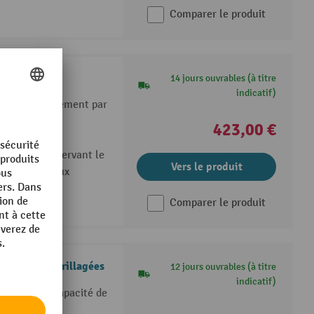
Comparer le produit
lagées
14 jours ouvrables (à titre
indicatif)
dé avec revêtement par
423,00 €
 traces, préservant le
Vers le produit
s et silencieux
Comparer le produit
avec parois grillagées
12 jours ouvrables (à titre
indicatif)
MDF d’une capacité de