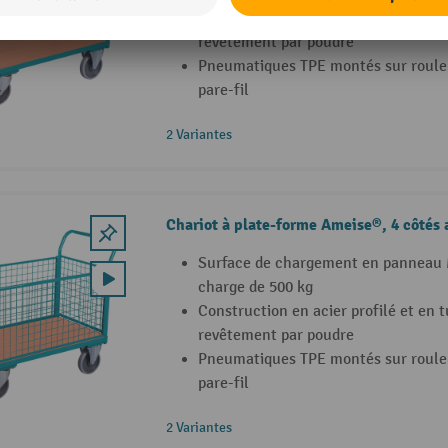
Construction en acier profilé et en t
revêtement par poudre
Pneumatiques TPE montés sur roulem
pare-fil
2 Variantes
Chariot à plate-forme Ameise®, 4 côtés 
Surface de chargement en panneau 
charge de 500 kg
Construction en acier profilé et en t
revêtement par poudre
Pneumatiques TPE montés sur roulem
pare-fil
2 Variantes