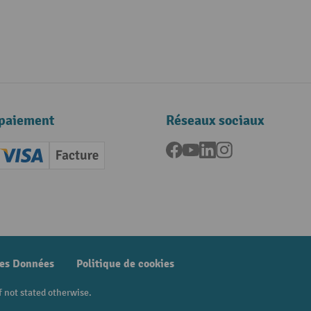
paiement
Réseaux sociaux
Facebook
YouTube
LinkedIn
Instagram
ard (Master)
Creditcard (Visa)
Facture
nt anticipé
des Données
Politique de cookies
f not stated otherwise.