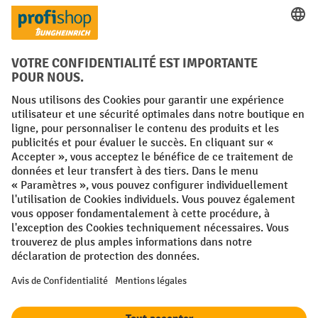
Langues
FR
NL
Conditions générales
Mentions légales
Protection des Données
Politique de cookies
All prices excl. VAT plus
shipping costs
and possible delivery charges,
if not stated otherwise.
¹ La remise est valable jusqu'à épuisement des stocks. La remise ne
s'applique pas aux prix spéciaux. Il n'est pas possible de le combiner
avec d'autres réductions en pourcentage ou bons de réduction. | ² La
réduction sera accordée une seule fois lors de la première inscription
à la newsletter. Le code de réduction est valable pendant 10 jours et
peut être utilisé pour un achat en ligne d'une valeur de commande
nette minimale de 250,00 €. La réduction varie selon la catégorie de