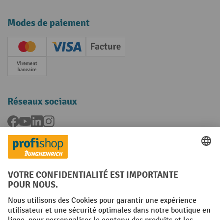
Modes de paiement
Creditcard (Master)
Creditcard (Visa)
Facture
Paiement anticipé
Réseaux sociaux
Facebook
YouTube
LinkedIn
Instagram
Langues
FR
NL