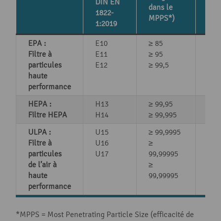
DIN EN
dan
dans le
1822-
MPP
MPPS*)
1:2019
EPA :
E10
≥ 85
≤ 1
Filtre à
E11
≥ 95
≤ 5
particules
E12
≥ 99,5
≤ 0,
haute
performance
HEPA :
H13
≥ 99,95
≤ 0
Filtre HEPA
H14
≥ 99,995
≤ 0
ULPA :
U15
≥ 99,9995
≤ 0
Filtre à
U16
≥
≤ 0
particules
U17
99,99995
≤ 0
de l’air à
≥
haute
99,99995
performance
*MPPS = Most Penetrating Particle Size (efficacité de