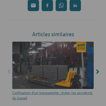
Articles similaires
L’utilisation d’un transpalette : éviter les accidents
T
du travail
f