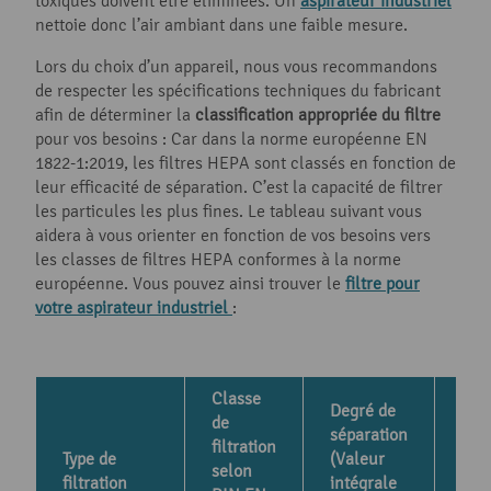
toxiques doivent être éliminées. Un
aspirateur industriel
nettoie donc l’air ambiant dans une faible mesure.
Lors du choix d’un appareil, nous vous recommandons
de respecter les spécifications techniques du fabricant
afin de déterminer la
classification appropriée du filtre
pour vos besoins : Car dans la norme européenne EN
1822-1:2019, les filtres HEPA sont classés en fonction de
leur efficacité de séparation. C’est la capacité de filtrer
les particules les plus fines. Le tableau suivant vous
aidera à vous orienter en fonction de vos besoins vers
les classes de filtres HEPA conformes à la norme
européenne. Vous pouvez ainsi trouver le
filtre pour
votre aspirateur industriel
:
Classe
Degré de
de
Tra
séparation
filtration
(Va
Type de
(Valeur
selon
int
filtration
intégrale