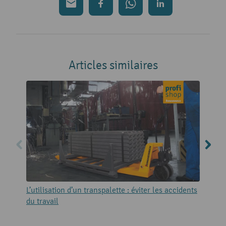
Articles similaires
L’utilisation d’un transpalette : éviter les accidents
T
du travail
f