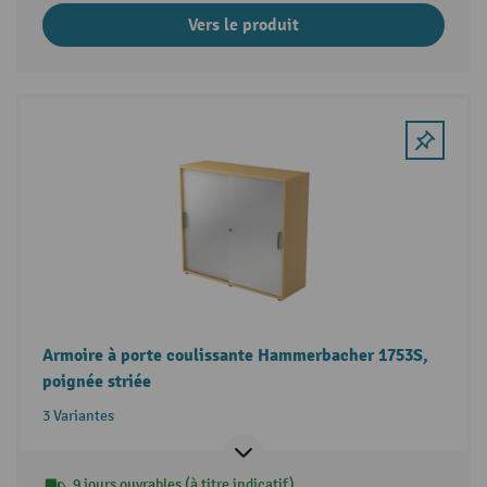
Vers le produit
Armoire à porte coulissante Hammerbacher 1753S,
poignée striée
3 Variantes
9 jours ouvrables (à titre indicatif)