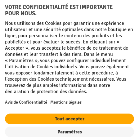
FR
NL
Conditions générales
Mentions légales
Protection des Données
Politique de cookies
All prices excl. VAT plus
shipping costs
and possible delivery charges,
if not stated otherwise.
¹ La remise est valable jusqu'à épuisement des stocks. La remise ne
s'applique pas aux prix spéciaux. Il n'est pas possible de le combiner
avec d'autres réductions en pourcentage ou bons de réduction. | ² La
réduction sera accordée une seule fois lors de la première inscription
à la newsletter. Le code de réduction est valable pendant 10 jours et
peut être utilisé pour un achat en ligne d'une valeur de commande
nette minimale de 250,00 €. La réduction varie selon la catégorie de
produits et peut atteindre un maximum de 10 %. Les transpalettes
électriques, les gerbeurs électriques, les chariots élévateurs
Filtre
Triage
électriques et les outils sont exclus de cette promotion. La