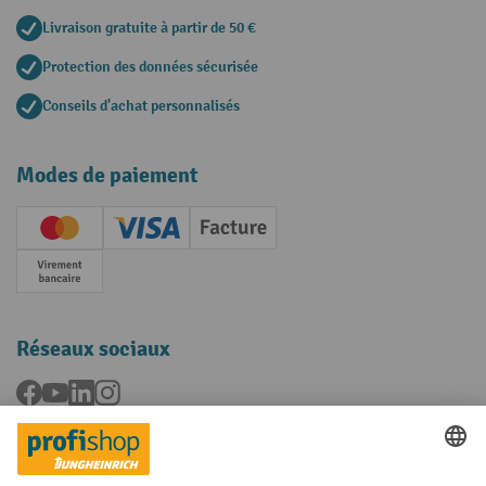
Livraison gratuite à partir de 50 €
Protection des données sécurisée
Conseils d'achat personnalisés
Modes de paiement
Creditcard (Master)
Creditcard (Visa)
Facture
Paiement anticipé
Réseaux sociaux
Facebook
YouTube
LinkedIn
Instagram
Langues