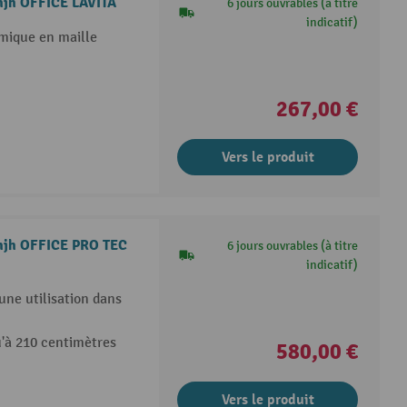
 hjh OFFICE LAVITA
6 jours ouvrables (à titre
indicatif)
mique en maille
267,00 €
Vers le produit
n hjh OFFICE PRO TEC
6 jours ouvrables (à titre
indicatif)
une utilisation dans
u'à 210 centimètres
580,00 €
Vers le produit