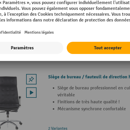
10
Siège de bureau professionnel en cu
véritable
Finitions de très haute qualité !
Mécanisme synchrone confortable
2 Variantes
Siège de bureau / fauteuil de direction
Siège de bureau professionnel en cu
véritable
Finitions de très haute qualité !
Mécanisme synchrone confortable
2 Variantes