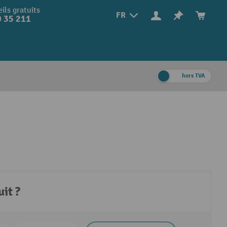
ils gratuits
FR
 35 211
hors TVA
it ?