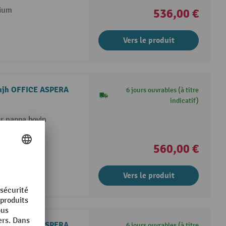
nium
536,00 €
Vers le produit
n hjh OFFICE ASPERA
6 jours ouvrables (à titre
indicatif)
ir nappa bovin
560,00 €
Vers le produit
n hjh OFFICE ASPERA
6 jours ouvrables (à titre