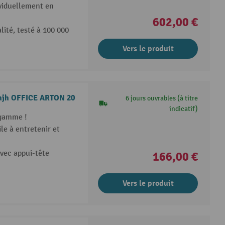
viduellement en
602,00 €
lité, testé à 100 000
Vers le produit
n hjh OFFICE ARTON 20
6 jours ouvrables (à titre
indicatif)
 gamme !
ile à entretenir et
vec appui-tête
166,00 €
Vers le produit