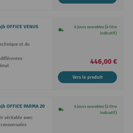
n hjh OFFICE VENUS
6 jours ouvrables (à titre
indicatif)
technique et du
différentes
446,00 €
ximal
Vers le produit
n hjh OFFICE PARMA 20
6 jours ouvrables (à titre
indicatif)
ir véritable avec
transversales