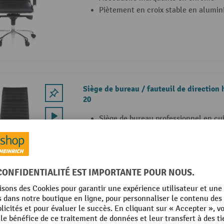
Piètement en croix stable en alumi
Siège de bureau / fauteuil de directio
20
Siège de bureau professionnel en cu
véritable
Dossier haut et ergonomique
Finitions de très haute qualité !
Siège de bureau / fauteuil de directio