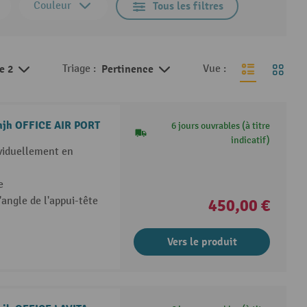
Couleur
Tous les filtres
de 2
Triage :
Pertinence
Vue :
n hjh OFFICE AIR PORT
6 jours ouvrables (à titre
indicatif)
viduellement en
e
l'angle de l'appui-tête
450,00 €
Vers le produit