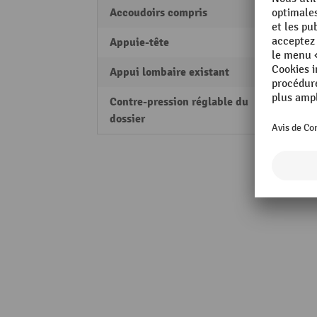
Accoudoirs compris
oui
Appuie-tête
sans
Appui lombaire existant
non
Contre-pression réglable du
non
dossier