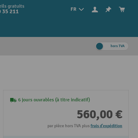
ils gratuits
FR
 35 211
hors TVA
6 jours ouvrables (à titre indicatif)
560,00 €
par pièce hors TVA plus
frais d'expédition