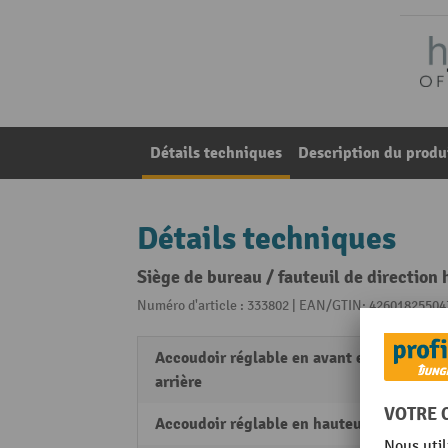
Détails techniques
Description du produ
Détails techniques
Siège de bureau / fauteuil de direction 
Numéro d'article : 333802 | EAN/GTIN: 42601825504
Accoudoir réglable en avant et en
non
arrière
Accoudoir réglable en hauteur
non