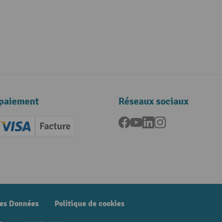
paiement
Réseaux sociaux
Facebook
YouTube
LinkedIn
Instagram
ard (Master)
Creditcard (Visa)
Facture
nt anticipé
des Données
Politique de cookies