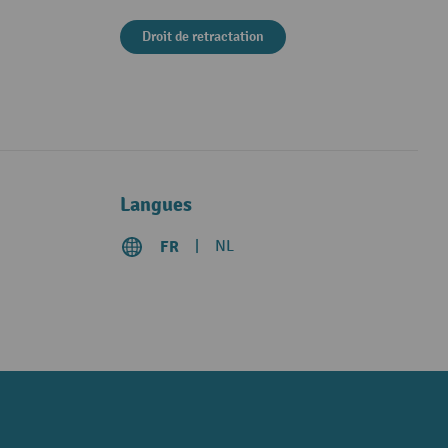
Droit de retractation
Langues
FR
NL