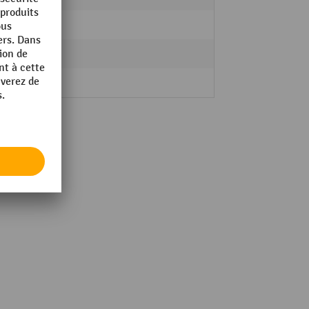
oui
20 kg
oui