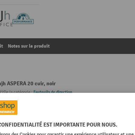
it
Notes sur le produit
hjh ASPERA 20 cuir, noir
72
De la catégorie :
Fauteuils de direction
Inclinaison en avant possible
Marque
Matériau