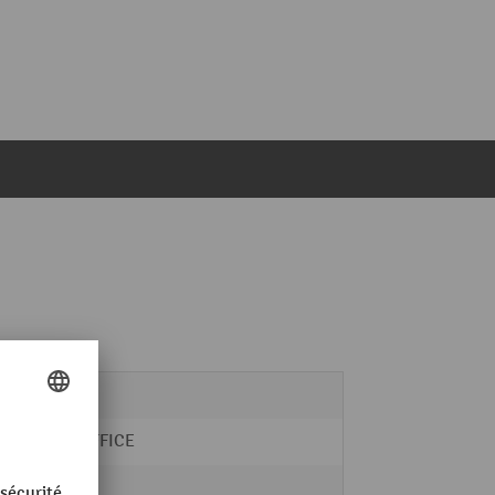
non
hjh OFFICE
Cuir