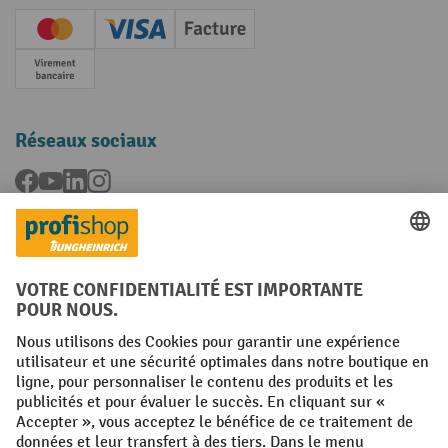
Creditcard (Master)
Creditcard (Visa)
Facture
Paiement anticipé
Réseaux sociaux
Facebook
YouTube
LinkedIn
Instagram
Langues
FR
NL
Conditions générales
Mentions légales
Protection des Données
Politique de cookies