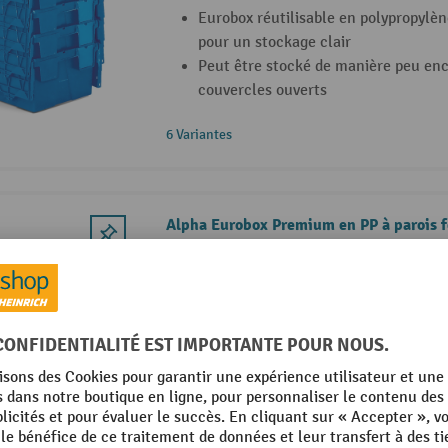
Eurobox réutilisable en polypropylèn
pour un stockage clair
Peut être stocké de manière peu en
couvercles ouverts
6 Variantes
Alpha Eurobox Premium en PP à parois 
Bacs empilables Euro Premium avec 
Capacité de charge élevée jusqu’à 4
maximale de 400 kg
Parois fermées pour une protection 
marchandises stockées
33 Variantes