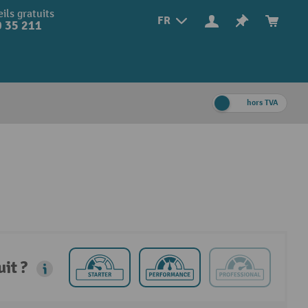
ils gratuits
FR
 35 211
hors TVA
it ?