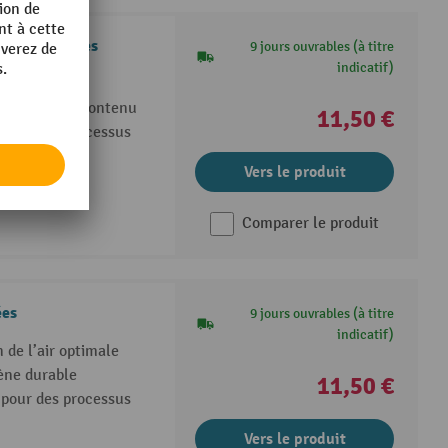
parois fermées
9 jours ouvrables (à titre
indicatif)
lène durable
 optimale du contenu
11,50 €
 pour des processus
Vers le produit
Comparer le produit
ées
9 jours ouvrables (à titre
indicatif)
 de l’air optimale
lène durable
11,50 €
 pour des processus
Vers le produit