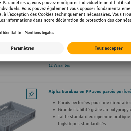
Alpha Eurobox en polypropylène (PP) à 
Grande stabilité grâce au polypropy
Parois fermées pour une protection
Taille standard européenne pratique
logistiques standardisés
12 Variantes
Alpha Eurobox en PP avec parois perfor
Parois perforées pour une circulation
Grande stabilité grâce au polypropy
Taille standard européenne pratique
logistiques standardisés