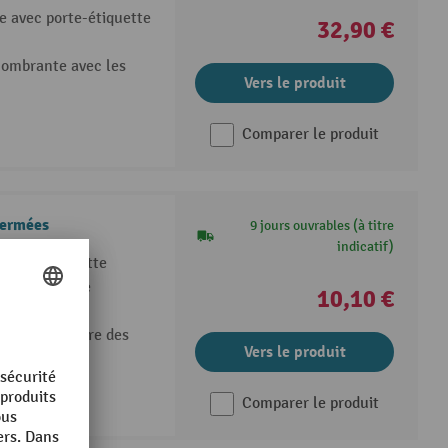
e avec porte-étiquette
32,90 €
combrante avec les
Vers le produit
Comparer le produit
fermées
9 jours ouvrables (à titre
indicatif)
porte-étiquette
0 kg et charge
10,10 €
supplémentaire des
Vers le produit
Comparer le produit